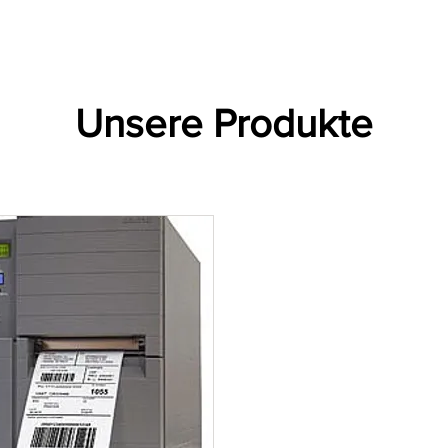
Etiketler
Ribonlar
Barkod Yazıcılar
Barkod Okuyucul
Unsere Produkte