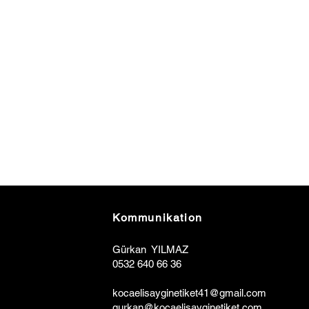
Kommunikation
Gürkan YILMAZ
0532 640 66 36
kocaelisa
y
ginetiket41@gmail.com
gurkan@kocaelisayginetiket.com