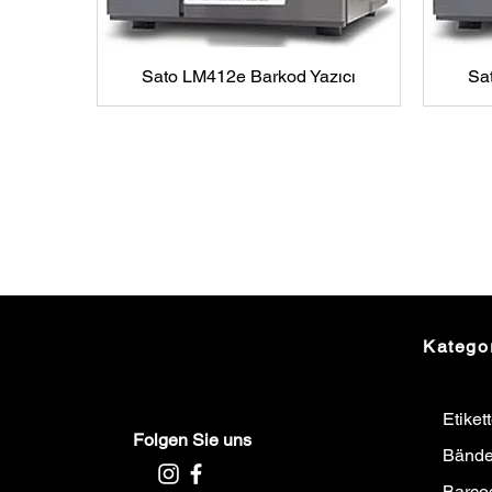
Sato LM412e Barkod Yazıcı
Sa
Katego
Etiket
Folgen Sie uns
Bände
Barco