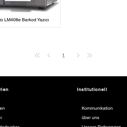
to LM408e Barkod Yazıcı
1
rien
Institutionell
ten
Kommunikation
r
über uns
dedrucker
Unsere Referenzen