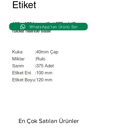
Etiket
100 x 120 kuşe etiket 375 adetlik
WhatsApp’tan Ürünü Sor
rulolar halinde satılır
Kuka
:
40mm Çap
Miktar
:
Rulo
Sarım
:
375 Adet
Etiket Eni
:
100 mm
Etiket Boyu
:
120 mm
En Çok Satılan Ürünler