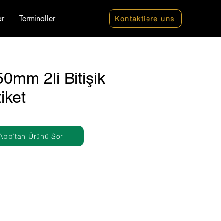
ar
Terminaller
Kontaktiere uns
0mm 2li Bitişik
iket
App’tan Ürünü Sor