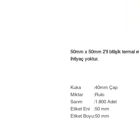
50mm x 50mm 2'li bitişik termal et
ihtiyaç yoktur.
Kuka
:
40mm Çap
Miktar
:
Rulo
Sarım
:
1.800 Adet
Etiket Eni
:
50 mm
Etiket Boyu
:
50 mm