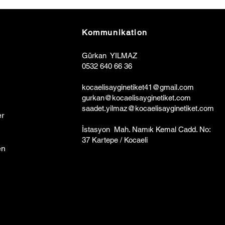
Kommunikation
Gürkan YILMAZ
0532 640 66 36
kocaelisa
y
ginetiket41@gmail.com
gurkan@kocaelisayginetiket.com
saadet.yilmaz@kocaelisayginetiket.com
r
İstasyon Mah. Namık Kemal Cadd. No:
37 Kartepe / Kocaeli
en