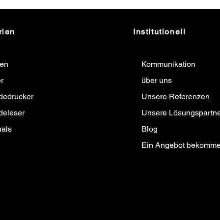
rien
Institutionell
ten
Kommunikation
r
über uns
dedrucker
Unsere Referenzen
deleser
Unsere Lösungspartne
nals
Blog
Ein Angebot bekomm