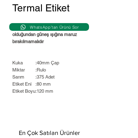
Termal Etiket
WhatsApp’tan Ürünü Sor
80 x 120 termal etiket ısıya duyarlı
olduğundan güneş ışığına maruz
bırakılmamalıdır
Kuka
:
40mm Çap
Miktar
:
Rulo
Sarım
:
375 Adet
Etiket Eni
:
80 mm
Etiket Boyu
:
120 mm
En Çok Satılan Ürünler