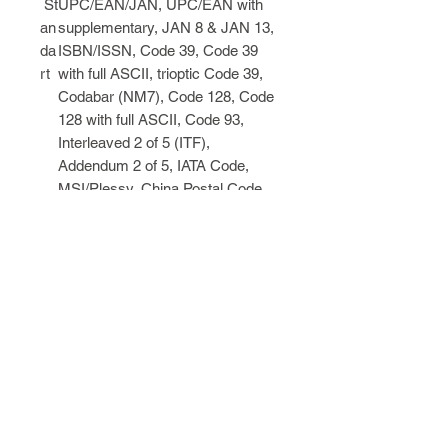
St
UPC/EAN/JAN, UPC/EAN with
an
supplementary, JAN 8 & JAN 13,
da
ISBN/ISSN, Code 39, Code 39
rt
with full ASCII, trioptic Code 39,
Codabar (NM7), Code 128, Code
128 with full ASCII, Code 93,
Interleaved 2 of 5 (ITF),
Addendum 2 of 5, IATA Code,
MSI/Plessy, China Postal Code,
Code 32
En Çok Satılan Ürünler