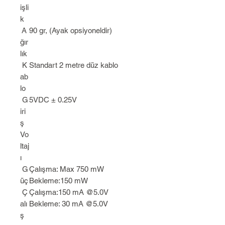
işli
k
A
90 gr, (Ayak opsiyoneldir)
ğır
lık
K
Standart 2 metre düz kablo
ab
lo
G
5VDC ± 0.25V
iri
ş
Vo
ltaj
ı
G
Çalışma: Max 750 mW
üç
Bekleme:150 mW
Ç
Çalışma:150 mA @5.0V
alı
Bekleme: 30 mA @5.0V
ş