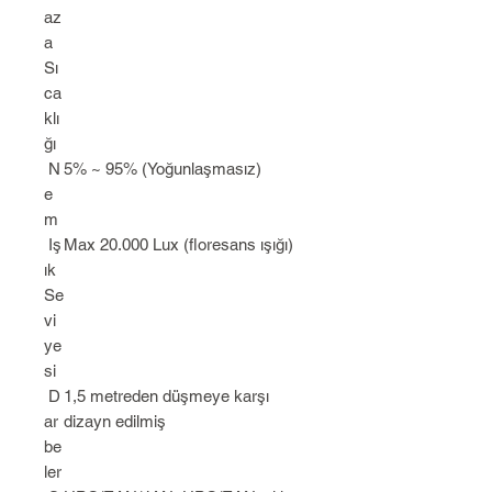
az
a
Sı
ca
klı
ğı
N
5% ~ 95% (Yoğunlaşmasız)
e
m
Iş
Max 20.000 Lux (floresans ışığı)
ık
Se
vi
ye
si
D
1,5 metreden düşmeye karşı
ar
dizayn edilmiş
be
ler