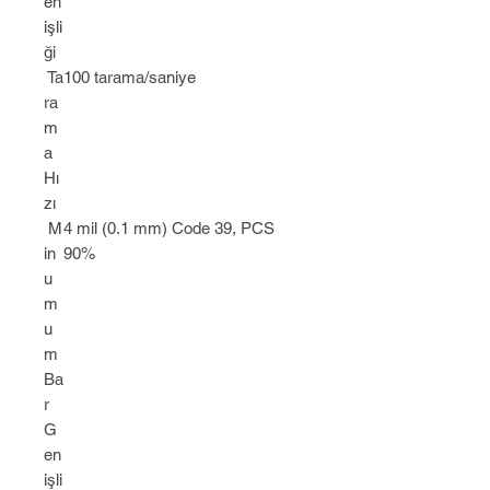
en
işli
ği
Ta
100 tarama/saniye
ra
m
a
Hı
zı
M
4 mil (0.1 mm) Code 39, PCS
in
90%
u
m
u
m
Ba
r
G
en
işli