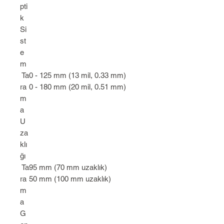
pti
k
Si
st
e
m
Ta
0 - 125 mm (13 mil, 0.33 mm)
ra
0 - 180 mm (20 mil, 0.51 mm)
m
a
U
za
klı
ğı
Ta
95 mm (70 mm uzaklık)
ra
50 mm (100 mm uzaklık)
m
a
G