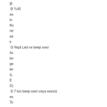
ği
B
%45
as
kı
Ko
ntr
as
tı
G
Yeşil Led ve beep sesi
ös
ter
ge
ler
(L
E
D)
S
7 ton beep sesi veya sessiz
es
To