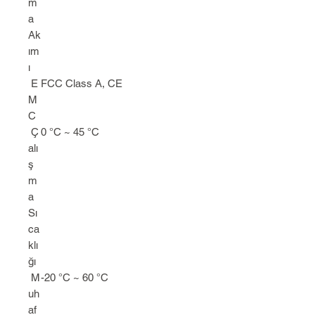
m
a
Ak
ım
ı
E
FCC Class A, CE
M
C
Ç
0 °C ~ 45 °C
alı
ş
m
a
Sı
ca
klı
ğı
M
-20 °C ~ 60 °C
uh
af