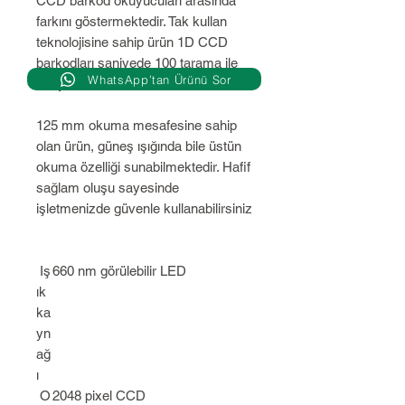
CCD barkod okuyucuları arasında
farkını göstermektedir. Tak kullan
teknolojisine sahip ürün 1D CCD
barkodları saniyede 100 tarama ile
WhatsApp’tan Ürünü Sor
okuyabilmektedir.
125 mm okuma mesafesine sahip
olan ürün, güneş ışığında bile üstün
okuma özelliği sunabilmektedir. Hafif
sağlam oluşu sayesinde
işletmenizde güvenle kullanabilirsiniz
Iş
660 nm görülebilir LED
ık
ka
yn
ağ
ı
O
2048 pixel CCD