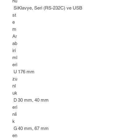
nu
Si
Klavye, Seri (RS-232C) ve USB
st
e
m
Ar
ab
iri
ml
eri
U
176 mm
zu
nl
uk
D
30 mm, 40 mm
eri
nli
k
G
40 mm, 67 mm
en