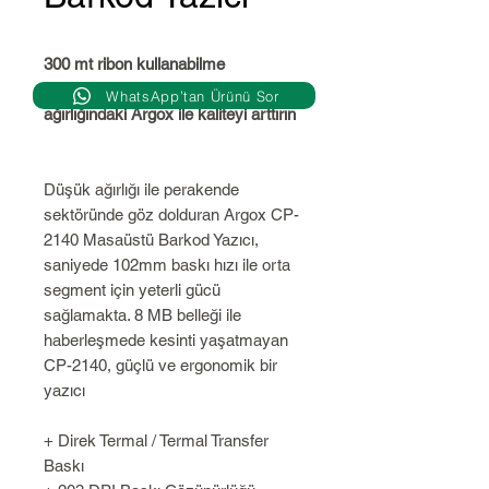
300 mt ribon kullanabilme
yeteneğine sahip ve sadece 2,1 kg
WhatsApp’tan Ürünü Sor
ağırlığındaki Argox ile kaliteyi arttırın
Düşük ağırlığı ile perakende
sektöründe göz dolduran Argox CP-
2140 Masaüstü Barkod Yazıcı,
saniyede 102mm baskı hızı ile orta
segment için yeterli gücü
sağlamakta. 8 MB belleği ile
haberleşmede kesinti yaşatmayan
CP-2140, güçlü ve ergonomik bir
yazıcı
+ Direk Termal / Termal Transfer
Baskı