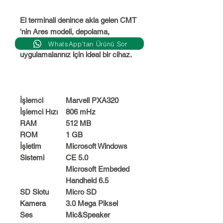
El terminali denince akla gelen CMT
'nin Ares modeli, depolama,
mağazacılık, sevkiyat ve sayım
WhatsApp’tan Ürünü Sor
uygulamalarınız için ideal bir cihaz.
İşlemci
Marvell PXA320
İşlemci Hızı
806 mHz
RAM
512 MB
ROM
1 GB
İşletim
Microsoft Windows
Sistemi
CE 5.0
Microsoft Embeded
Handheld 6.5
SD Slotu
Micro SD
Kamera
3.0 Mega Piksel
Ses
Mic&Speaker