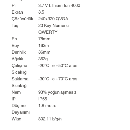
Pil
3.7 V Lithium Ion 4000
Ekran
3.5
Çözünürlük
240x320 QVGA
Tuş
20 Key Numeric
QWERTY
En
78mm
Boy
163m
Derinlik
36mm
Ağırlık
363g
Çalışma
-20°C ile +50°C arası
Sıcaklığı
Saklama
-30°C ile +70°C arası
Sıcaklığı
Nem
93% yoğunlaşmasız
IP
IP65
Düşme
1.8 metre
Dayanımı
Wlan
802.11 b/g/n