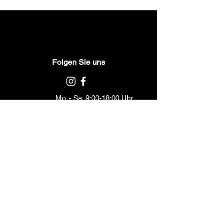
Folgen Sie uns
Mo. - Sa. 9:00-18:00 Uhr
Kategorien
Etiketten
Bänder
Barcodedrucker
Barcodeleser
Terminals