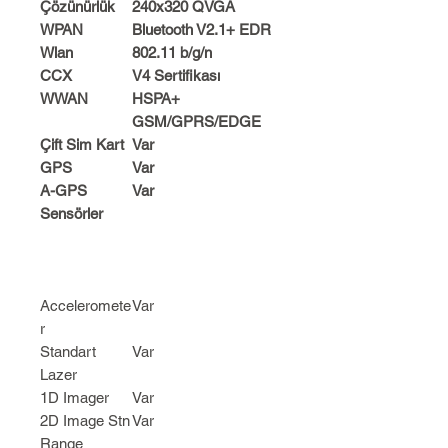
Çözünürlük
240x320 QVGA
WPAN
Bluetooth V2.1+ EDR
Wlan
802.11 b/g/n
CCX
V4 Sertifikası
WWAN
HSPA+
GSM/GPRS/EDGE
Çift Sim Kart
Var
GPS
Var
A-GPS
Var
Sensörler
Acceleromete
Var
r
Standart
Var
Lazer
1D Imager
Var
2D Image Stn
Var
Range