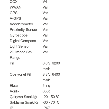
CCX
V4
WWAN
Var
GPS
Var
A-GPS
Var
Accelerometer
Var
Proximity Sensor
Var
Gyroscope
Var
Digital Compass
Var
Light Sensor
Var
2D Image Stn
Var
Range
Pil
3.8 V; 3200
mAh
Opsiyonel Pil
3.8 V; 6400
mAh
Ekran
5 inç
Ağırlık
350g.
Çalışma Sıcaklığı
-20 - 50 ºC
Saklama Sıcaklığı
-30 - 70 ºC
IP
IP67