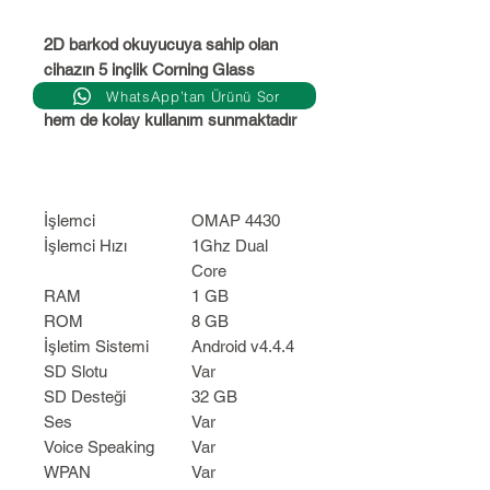
2D barkod okuyucuya sahip olan
cihazın 5 inçlik Corning Glass
dokunmatik ekranı, hem sağlamlık
WhatsApp’tan Ürünü Sor
hem de kolay kullanım sunmaktadır
İşlemci
OMAP 4430
İşlemci Hızı
1Ghz Dual
Core
RAM
1 GB
ROM
8 GB
İşletim Sistemi
Android v4.4.4
SD Slotu
Var
SD Desteği
32 GB
Ses
Var
Voice Speaking
Var
WPAN
Var