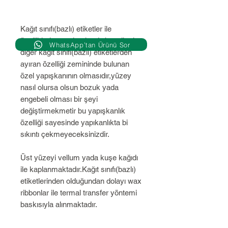
Kağıt sınıfı(bazlı) etiketler ile
özellikleri aynı olmaktadır,bu etiketi
WhatsApp’tan Ürünü Sor
diğer kağıt sınıfı(bazlı) etiketlerden
ayıran özelliği zemininde bulunan
özel yapışkanının olmasıdır,yüzey
nasıl olursa olsun bozuk yada
engebeli olması bir şeyi
değiştirmekmetir bu yapışkanlık
özelliği sayesinde yapıkanlıkta bi
sıkıntı çekmeyeceksinizdir.
Üst yüzeyi vellum yada kuşe kağıdı
ile kaplanmaktadır.Kağıt sınıfı(bazlı)
etiketlerinden olduğundan dolayı wax
ribbonlar ile termal transfer yöntemi
baskısıyla alınmaktadır.