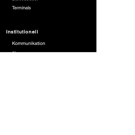
Terminals
Institutionell
Kommunikation
über uns
Unsere Referenzen
Unsere Lösungspartner
Blog
Ein Angebot bekommen
Kommunikation
Gürkan YILMAZ
0532 640 66 36