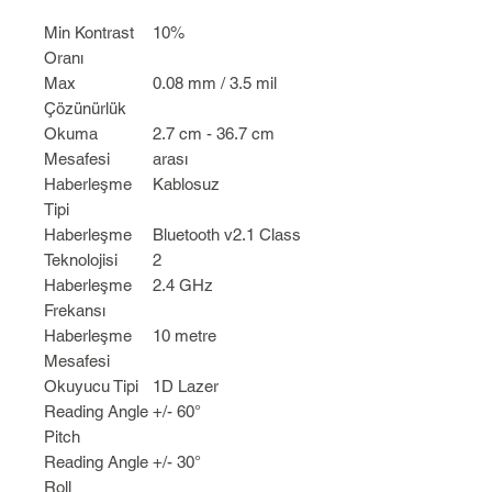
Min Kontrast
10%
Oranı
Max
0.08 mm / 3.5 mil
Çözünürlük
Okuma
2.7 cm - 36.7 cm
Mesafesi
arası
Haberleşme
Kablosuz
Tipi
Haberleşme
Bluetooth v2.1 Class
Teknolojisi
2
Haberleşme
2.4 GHz
Frekansı
Haberleşme
10 metre
Mesafesi
Okuyucu Tipi
1D Lazer
Reading Angle
+/- 60°
Pitch
Reading Angle
+/- 30°
Roll