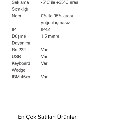
Saklama
-5°C ile +35°C arası
Sıcaklığı
Nem
0% ile 95% arası
yoğunlaşmasız
IP
IP42
Düşme
1.5 metre
Dayanımı
Rs 232
Var
USB
Var
Keyboard
Var
Wedge
IBM 46xx
Var
En Çok Satılan Ürünler