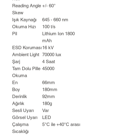
Reading Angle
+/- 60°
Skew
Işık Kaynağı
645 - 660 nm
Okuma Hızı
100 t/s
Pil
Lithium Ion 1800
mAh
ESD Koruması
16 kV
Ambient Light
70000 lux
Şarj
4 Saat
Tam Dolu Pille
45000
Okuma
En
66mm
Boy
180mm
Derinlik
92mm
Ağırlık
180g
Sesli Uyarı
Var
Görsel Uyarı
LED
Çalışma
5°C ile +40°C arası
Sıcaklığı