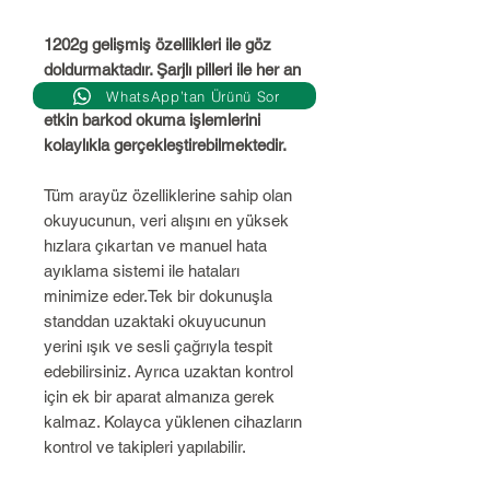
1202g gelişmiş özellikleri ile göz
doldurmaktadır. Şarjlı pilleri ile her an
çalışır durumdaki Voyager 1202g,
WhatsApp’tan Ürünü Sor
etkin barkod okuma işlemlerini
kolaylıkla gerçekleştirebilmektedir.
Tüm arayüz özelliklerine sahip olan
okuyucunun, veri alışını en yüksek
hızlara çıkartan ve manuel hata
ayıklama sistemi ile hataları
minimize eder.Tek bir dokunuşla
standdan uzaktaki okuyucunun
yerini ışık ve sesli çağrıyla tespit
edebilirsiniz. Ayrıca uzaktan kontrol
için ek bir aparat almanıza gerek
kalmaz. Kolayca yüklenen cihazların
kontrol ve takipleri yapılabilir.