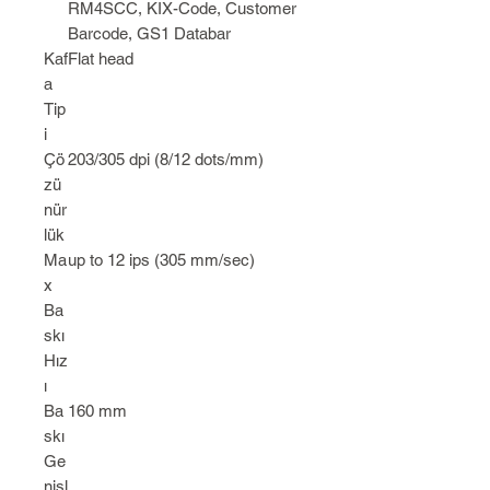
RM4SCC, KIX-Code, Customer
Barcode, GS1 Databar
Kaf
Flat head
a
Tip
i
Çö
203/305 dpi (8/12 dots/mm)
zü
nür
lük
Ma
up to 12 ips (305 mm/sec)
x
Ba
skı
Hız
ı
Ba
160 mm
skı
Ge
nişl