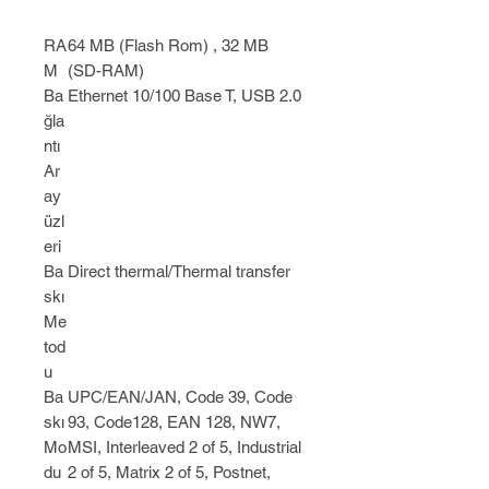
RA
64 MB (Flash Rom) , 32 MB
M
(SD-RAM)
Ba
Ethernet 10/100 Base T, USB 2.0
ğla
ntı
Ar
ay
üzl
eri
Ba
Direct thermal/Thermal transfer
skı
Me
tod
u
Ba
UPC/EAN/JAN, Code 39, Code
skı
93, Code128, EAN 128, NW7,
Mo
MSI, Interleaved 2 of 5, Industrial
du
2 of 5, Matrix 2 of 5, Postnet,