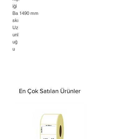
iği
Ba
1490 mm
skı
Uz
unl
uğ
u
En Çok Satılan Ürünler