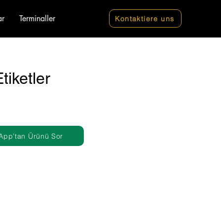
ar
Terminaller
Kontaktiere uns
tiketler
App’tan Ürünü Sor