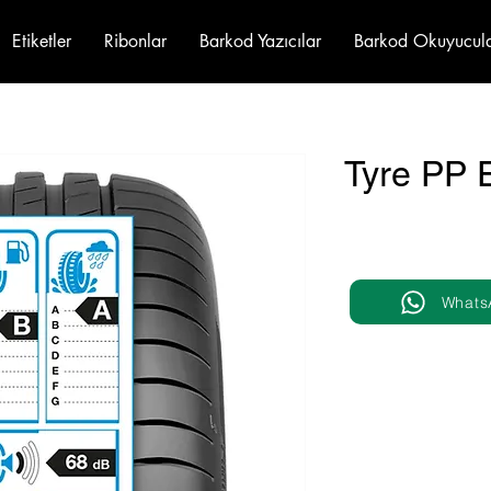
Etiketler
Ribonlar
Barkod Yazıcılar
Barkod Okuyucul
Tyre PP E
Whats