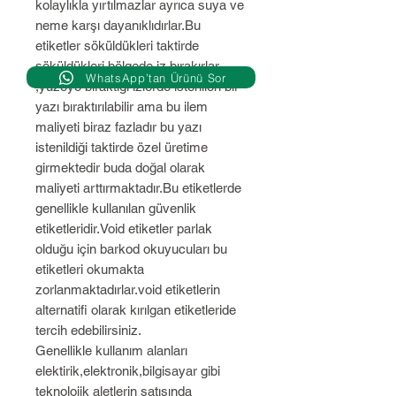
kolaylıkla yırtılmazlar ayrıca suya ve
neme karşı dayanıklıdırlar.Bu
etiketler söküldükleri taktirde
söküldükleri bölgede iz bırakırlar
WhatsApp’tan Ürünü Sor
,yüzeye bıraktığı izlerde istenilen bir
yazı bıraktırılabilir ama bu ilem
maliyeti biraz fazladır bu yazı
istenildiği taktirde özel üretime
girmektedir buda doğal olarak
maliyeti arttırmaktadır.Bu etiketlerde
genellikle kullanılan güvenlik
etiketleridir.Void etiketler parlak
olduğu için barkod okuyucuları bu
etiketleri okumakta
zorlanmaktadırlar.void etiketlerin
alternatifi olarak kırılgan etiketleride
tercih edebilirsiniz.
Genellikle kullanım alanları
elektirik,elektronik,bilgisayar gibi
teknolojik aletlerin satışında