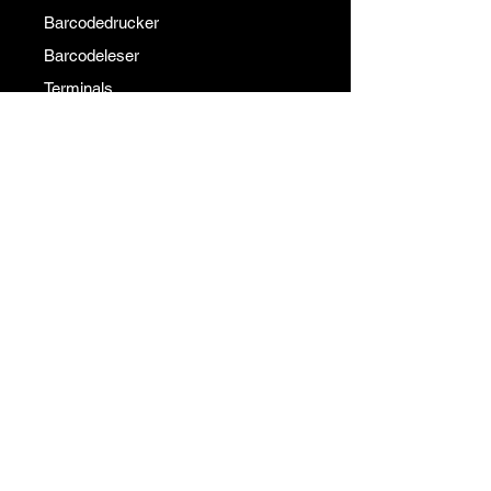
Barcodedrucker
Barcodeleser
Terminals
Institutionell
Kommunikation
über uns
Unsere Referenzen
Unsere Lösungspartner
Blog
Ein Angebot bekommen
Kommunikation