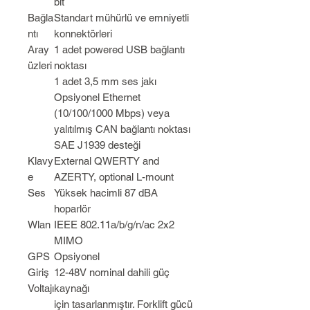
bit
Bağla
Standart mühürlü ve emniyetli
ntı
konnektörleri
Aray
1 adet powered USB bağlantı
üzleri
noktası
1 adet 3,5 mm ses jakı
Opsiyonel Ethernet
(10/100/1000 Mbps) veya
yalıtılmış CAN bağlantı noktası
SAE J1939 desteği
Klavy
External QWERTY and
e
AZERTY, optional L-mount
Ses
Yüksek hacimli 87 dBA
hoparlör
Wlan
IEEE 802.11a/b/g/n/ac 2x2
MIMO
GPS
Opsiyonel
Giriş
12-48V nominal dahili güç
Voltajı
kaynağı
için tasarlanmıştır. Forklift gücü