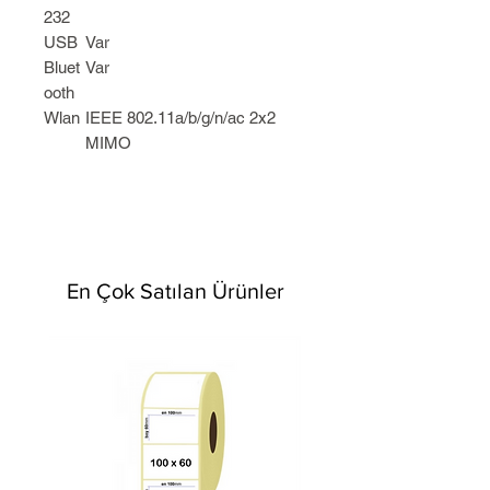
232
USB
Var
Bluet
Var
ooth
Wlan
IEEE 802.11a/b/g/n/ac 2x2
MIMO
En Çok Satılan Ürünler