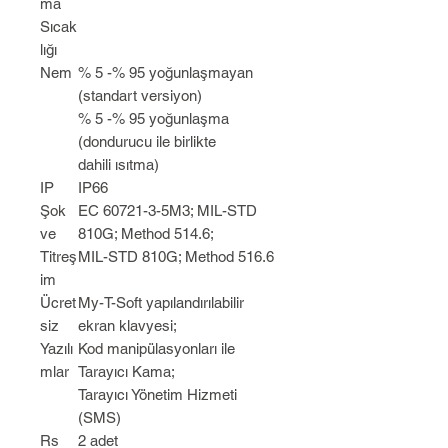
ma
Sıcak
lığı
Nem
% 5 -% 95 yoğunlaşmayan
(standart versiyon)
% 5 -% 95 yoğunlaşma
(dondurucu ile birlikte
dahili ısıtma)
IP
IP66
Şok
EC 60721-3-5M3; MIL-STD
ve
810G; Method 514.6;
Titreş
MIL-STD 810G; Method 516.6
im
Ücret
My-T-Soft yapılandırılabilir
siz
ekran klavyesi;
Yazılı
Kod manipülasyonları ile
mlar
Tarayıcı Kama;
Tarayıcı Yönetim Hizmeti
(SMS)
Rs
2 adet