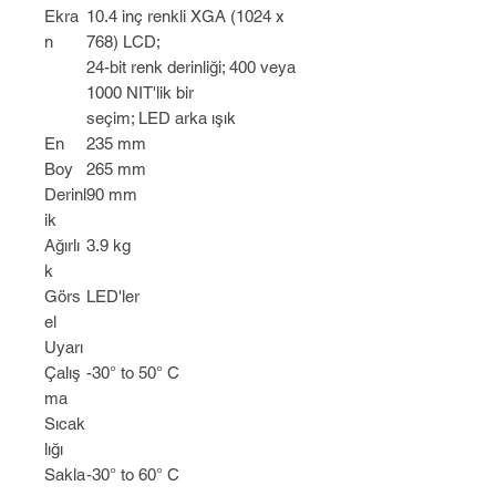
Ekra
10.4 inç renkli XGA (1024 x
n
768) LCD;
24-bit renk derinliği; 400 veya
1000 NIT'lik bir
seçim; LED arka ışık
En
235 mm
Boy
265 mm
Derinl
90 mm
ik
Ağırlı
3.9 kg
k
Görs
LED'ler
el
Uyarı
Çalış
-30° to 50° C
ma
Sıcak
lığı
Sakla
-30° to 60° C