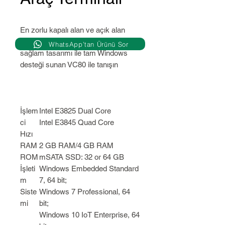
En zorlu kapalı alan ve açık alan
uygulamalarınız için geliştirilen
WhatsApp’tan Ürünü Sor
sağlam tasarımı ile tam Windows
desteği sunan VC80 ile tanışın
İşlem
Intel E3825 Dual Core
ci
Intel E3845 Quad Core
Hızı
RAM
2 GB RAM/4 GB RAM
ROM
mSATA SSD: 32 or 64 GB
İşleti
Windows Embedded Standard
m
7, 64 bit;
Siste
Windows 7 Professional, 64
mi
bit;
Windows 10 IoT Enterprise, 64